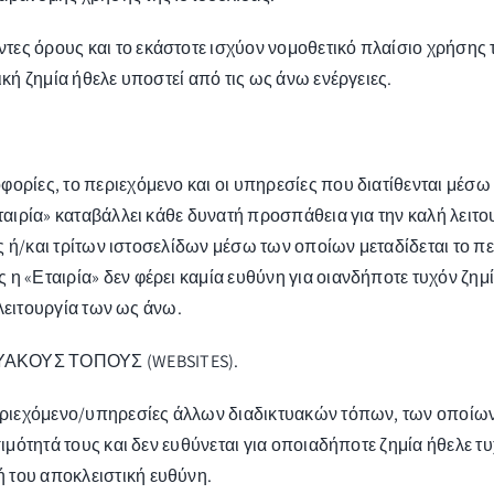
ες όρους και το εκάστοτε ισχύον νομοθετικό πλαίσιο χρήσης 
ική ζημία ήθελε υποστεί από τις ως άνω ενέργειες.
ορίες, το περιεχόμενο και οι υπηρεσίες που διατίθενται μέσω 
Εταιρία» καταβάλλει κάθε δυνατή προσπάθεια για την καλή λειτ
της ή/και τρίτων ιστοσελίδων μέσω των οποίων μεταδίδεται το π
 η «Εταιρία» δεν φέρει καμία ευθύνη για οιανδήποτε τυχόν ζημ
η λειτουργία των ως άνω.
ΥΑΚΟΥΣ ΤΟΠΟΥΣ (WEBSITES).
εριεχόμενο/υπηρεσίες άλλων διαδικτυακών τόπων, των οποίων οι
σιμότητά τους και δεν ευθύνεται για οποιαδήποτε ζημία ήθελε 
 του αποκλειστική ευθύνη.