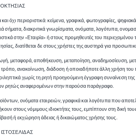
ΙΟΚΤΗΣΙΑΣ
κά και όχι περιοριστικά: κείμενα, γραφικά, φωτογραφίες, ψηφ
κά σήματα, διακριτικά γνωρίσματα, ονόματα, λογότυπα, ονομασ
στικά στην «Εταιρία» ή στους προμηθευτές του περιεχομένου τη
οκτησίας, διατίθεται δε στους χρήστες της αυστηρά για προσωπ
γή, μεταφορά, αποθήκευση, μεταποίηση, αναδημοσίευση, μετ
τρόπο, ανακοίνωση, διάδοση ή οποιαδήποτε άλλη χρήση του π
ριληπτικά χωρίς τη ρητή προηγούμενη έγγραφη συναίνεση της 
ν των ρητώς αναφερομένων στην παρούσα παράγραφο.
προϊόντων, ονόματα εταιρειών, γραφικά και λογότυπα που απο
νήκουν στους νόμιμους ιδιοκτήτες τους, εμπίπτουν στη δική το
αβίβασή ή εκχώρηση άδειας ή δικαιώματος χρήσης τους.
ΙΣΤΟΣΕΛΙΔΑΣ