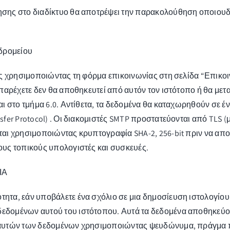
σης στο διαδίκτυο θα αποτρέψει την παρακολούθηση οποιουδή
υδρομείου
ς χρησιμοποιώντας τη φόρμα επικοινωνίας στη σελίδα “Επικοι
παρέχετε δεν θα αποθηκευτεί από αυτόν τον ιστότοπο ή θα μετ
ι στο τμήμα 6.0. Αντίθετα, τα δεδομένα θα καταχωρηθούν σε έ
er Protocol) . Οι διακομιστές SMTP προστατεύονται από TLS (μ
αι χρησιμοποιώντας κρυπτογραφία SHA-2, 256-bit πριν να απο
υς τοπικούς υπολογιστές και συσκευές.
ΙΑ
τα, εάν υποβάλετε ένα σχόλιο σε μια δημοσίευση ιστολογίου 
δομένων αυτού του ιστότοπου. Αυτά τα δεδομένα αποθηκεύοντ
αυτών των δεδομένων χρησιμοποιώντας ψευδώνυμα, πράγμα πο