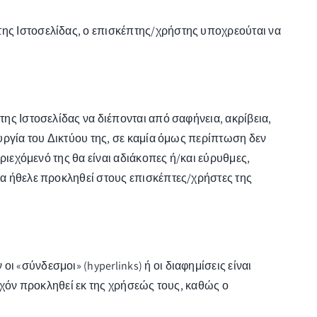
της Ιστοσελίδας, ο επισκέπτης/χρήστης υποχρεούται να
της Ιστοσελίδας να διέπονται από σαφήνεια, ακρίβεια,
ουργία του Δικτύου της, σε καμία όμως περίπτωση δεν
εριεχόμενό της θα είναι αδιάκοπες ή/και εύρυθμες,
ία ήθελε προκληθεί στους επισκέπτες/χρήστες της
 «σύνδεσμοι» (hyperlinks) ή οι διαφημίσεις είναι
τυχόν προκληθεί εκ της χρήσεώς τους, καθώς ο