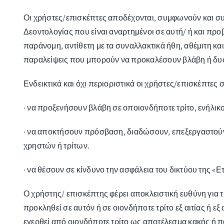
Οι χρήστες/επισκέπτες αποδέχονται, συμφωνούν και συ
Δεοντολογίας που είναι αναρτημένοι σε αυτή/ ή και πρ
παράνομη, αντίθετη με τα συναλλακτικά ήθη, αθέμιτη κα
παραλείψεις που μπορούν να προκαλέσουν βλάβη ή δυσλε
Ενδεικτικά και όχι περιοριστικά οι χρήστες/επισκέπτες
· να προξενήσουν βλάβη σε οποιονδήποτε τρίτο, ενήλικο
· να αποκτήσουν πρόσβαση, διαδώσουν, επεξεργαστούν
χρηστών ή τρίτων.
· να θέσουν σε κίνδυνο την ασφάλεια του δικτύου της «Ε
Ο χρήστης/ επισκέπτης φέρει αποκλειστική ευθύνη για τ
προκληθεί σε αυτόν ή σε οιονδήποτε τρίτο εξ αιτίας ή 
εγερθεί από οιονδήποτε τρίτο ως αποτέλεσμα κακής ή 